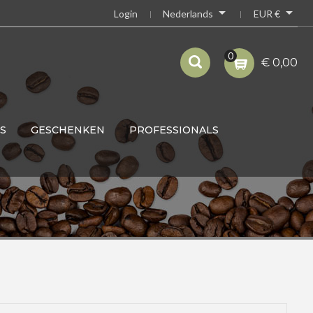


Nederlands
EUR €
Login
0
€ 0,00
S
GESCHENKEN
PROFESSIONALS