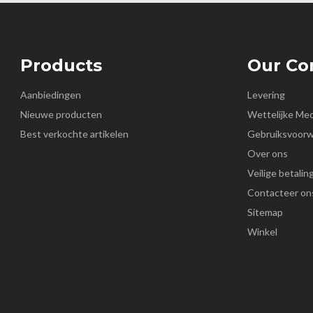
Products
Our C
Aanbiedingen
Levering
Nieuwe producten
Wettelijke Me
Best verkochte artikelen
Gebruiksvoor
Over ons
Veilige betalin
Contacteer on
Sitemap
Winkel
k
nstagram