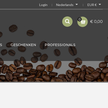


Nederlands
EUR €
Login
0
€ 0,00
S
GESCHENKEN
PROFESSIONALS