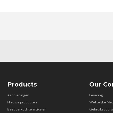
Products
Our C
Aanbiedingen
Levering
Nieuwe producten
Wettelijke Me
Best verkochte artikelen
Gebruiksvoor