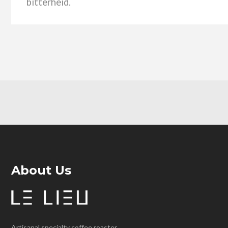
bitterheid.
About Us
Artisanal specialty coffee roaster