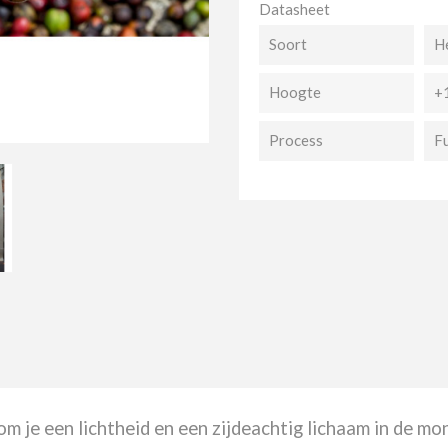
Datasheet
Soort
H
Hoogte
+
Process
F
m je een lichtheid en een zijdeachtig lichaam in de mo