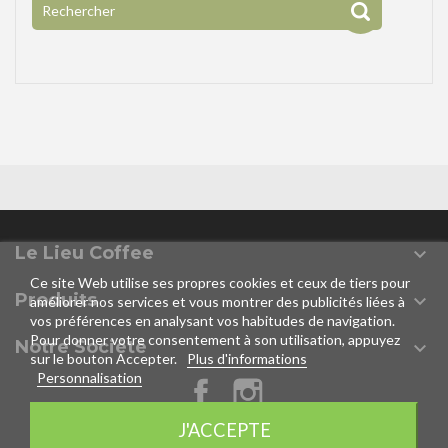
Le Lieu Coffee

Ce site Web utilise ses propres cookies et ceux de tiers pour
Produits

améliorer nos services et vous montrer des publicités liées à
vos préférences en analysant vos habitudes de navigation.
Pour donner votre consentement à son utilisation, appuyez
Notre Société

sur le bouton Accepter.
Plus d'informations
Personnalisation
Facebook
Instagram
J'ACCEPTE