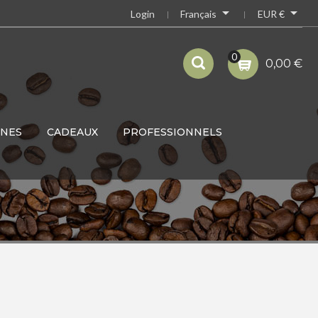


Français
EUR €
Login
0
0,00 €
INES
CADEAUX
PROFESSIONNELS