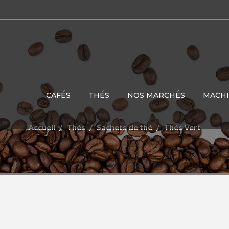
CAFÉS
THÉS
NOS MARCHÉS
MACH
Accueil
Thés
Sachets de thé
Thés Vert