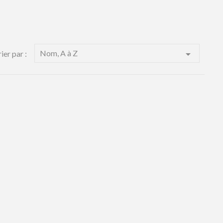
Nom, A à Z

ier par :