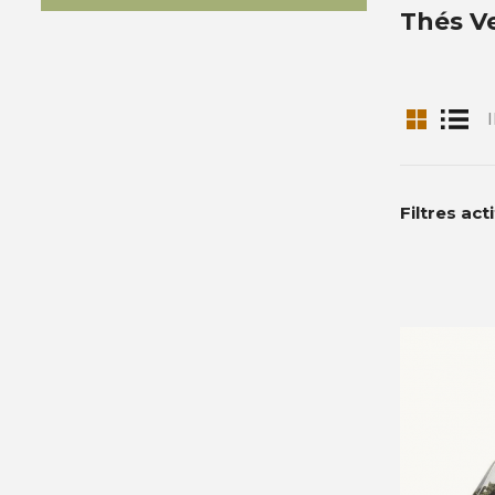
Thés V
I
Filtres act