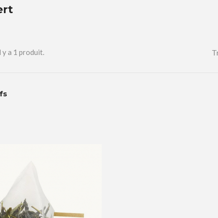
ert
Tr
l y a 1 produit.
ifs