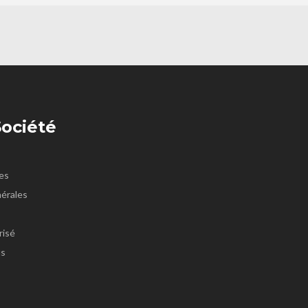
Société
es
érales
risé
us