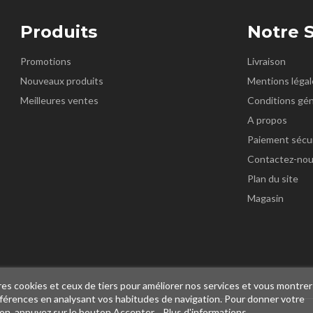
Produits
Notre 
Promotions
Livraison
Nouveaux produits
Mentions légal
Meilleures ventes
Conditions gén
A propos
Paiement sécu
Contactez-no
Plan du site
Magasin
k
nstagram
res cookies et ceux de tiers pour améliorer nos services et vous montrer
références en analysant vos habitudes de navigation. Pour donner votre
ion, appuyez sur le bouton Accepter.
Plus d'informations