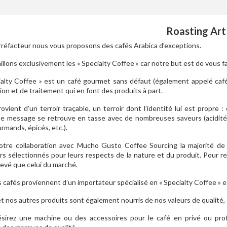
Roasting Art
rréfacteur nous vous proposons des cafés Arabica d’exceptions.
illons exclusivement les « Specialty Coffee » car notre but est de vous f
alty Coffee » est un café gourmet sans défaut (également appelé café
tion et de traitement qui en font des produits à part.
ovient d’un terroir traçable, un terroir dont l’identité lui est propr
Ce message se retrouve en tasse avec de nombreuses saveurs (acidité,
urmands, épicés, etc.).
otre collaboration avec Mucho Gusto Coffee Sourcing la majorité de
s sélectionnés pour leurs respects de la nature et du produit. Pour res
élevé que celui du marché.
 cafés proviennent d’un importateur spécialisé en « Specialty Coffee » 
t nos autres produits sont également nourris de nos valeurs de qualité, d
ésirez une machine ou des accessoires pour le café en privé ou pro