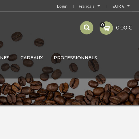


Français
EUR €
Login
0
0,00 €
INES
CADEAUX
PROFESSIONNELS