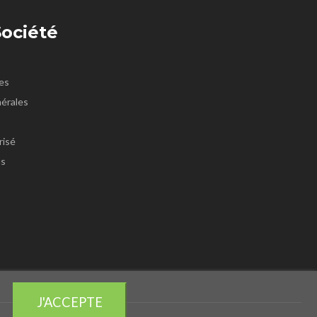
Société
es
érales
risé
us
J'ACCEPTE