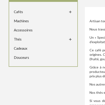
Cafés

Machines
Artisan to
Nous trava
Accessoires
Un « Speci
Thés

d’exploita
Cadeaux
Ce café pr
origines. 
Douceurs
(fruité, go
Grâce à n
producteur
prix plus 
Nos autres
Nos thés e
Si vous d