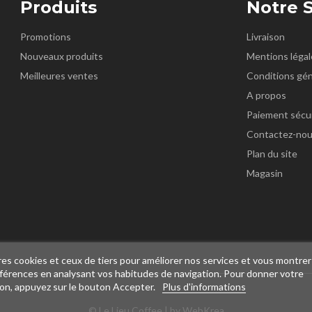
Produits
Notre 
Promotions
Livraison
Nouveaux produits
Mentions légal
Meilleures ventes
Conditions gén
A propos
Paiement sécu
Contactez-no
Plan du site
Magasin
k
nstagram
res cookies et ceux de tiers pour améliorer nos services et vous montrer
références en analysant vos habitudes de navigation. Pour donner votre
ion, appuyez sur le bouton Accepter.
Plus d'informations
© Le Lieu Coffee | by WebKrea