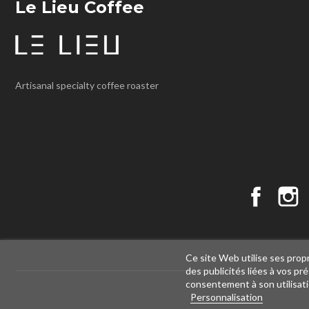
Le Lieu Coffee
Artisanal specialty coffee roaster
Faceboo
I
Ce site Web utilise ses prop
des publicités liées à vos p
consentement à son utilisat
Personnalisation