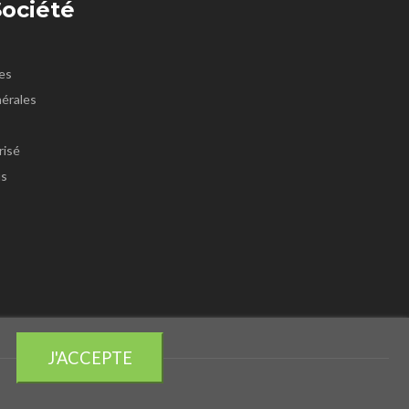
Société
es
érales
risé
us
J'ACCEPTE