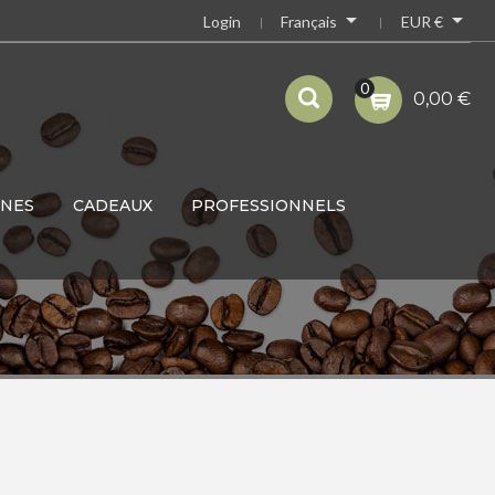


Français
EUR €
Login
0
0,00 €
INES
CADEAUX
PROFESSIONNELS