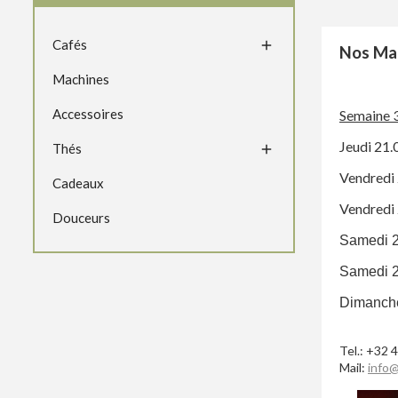
Cafés

Nos Ma
Machines
Accessoires
Semaine 
Jeudi 21.
Thés

Vendredi 
Cadeaux
Vendredi 
Douceurs
Sam
edi 
Sam
edi 
Dimanche
Tel.: +32 
Mail:
info@