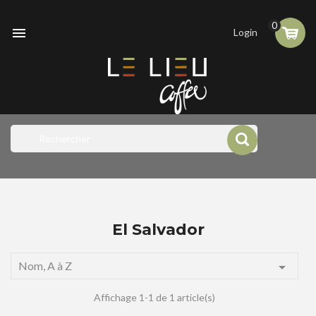
0

Login
El Salvador
Nom, A à Z

Affichage 1-1 de 1 article(s)